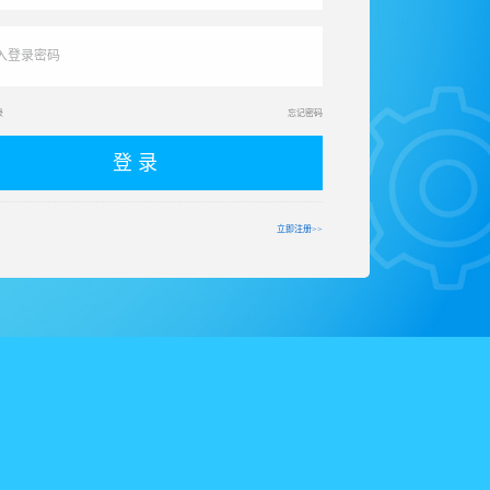
录
忘记密码
登 录
立即注册>>